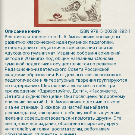
Описание книги
ISBN
978-5-00228-282-1
Вся жизнь и творчество Ш. А. Амонашвили посвящены
развитию классических идей гуманной педагогики,
утверждению в педагогическом сознании понятия
«духовного гуманизма». Издание собрания сочинений
автора в 20 книгах под общим названием «Основы
гуманной педагогики» осуществляется по решению
Редакционно-издательского Совета Российской
академии образования. В отдельных книгах психолого-
педагогические и литературные творения группируются
по содержанию. Шестая книга включает в себя три
произведения: «Здравствуйте, Дети!», «Как живете,
Дети?» и «Единство цели». Они посвящены подробному
описанию занятий Ш. А. Амонашвили с детьми в школе
и за ее стенами. В каждой из частей вы найдете
рекомендации, как привить ребенку любовь к учению,
желание совершенствоваться и помогать другим. Эта
книга, как и все издания, обращена к широкому кругу
читателей: учителям, воспитателям, работникам
образования, студентам, ученым.