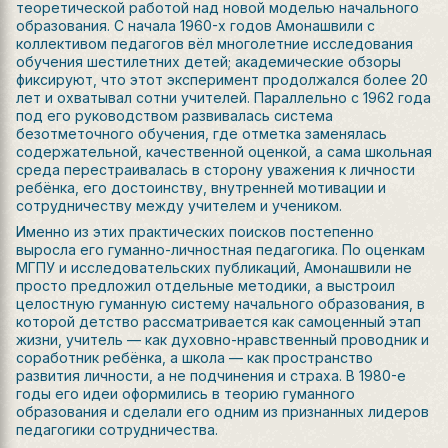
теоретической работой над новой моделью начального
образования. С начала 1960-х годов Амонашвили с
коллективом педагогов вёл многолетние исследования
обучения шестилетних детей; академические обзоры
фиксируют, что этот эксперимент продолжался более 20
лет и охватывал сотни учителей. Параллельно с 1962 года
под его руководством развивалась система
безотметочного обучения, где отметка заменялась
содержательной, качественной оценкой, а сама школьная
среда перестраивалась в сторону уважения к личности
ребёнка, его достоинству, внутренней мотивации и
сотрудничеству между учителем и учеником.
Именно из этих практических поисков постепенно
выросла его гуманно-личностная педагогика. По оценкам
МГПУ и исследовательских публикаций, Амонашвили не
просто предложил отдельные методики, а выстроил
целостную гуманную систему начального образования, в
которой детство рассматривается как самоценный этап
жизни, учитель — как духовно-нравственный проводник и
соработник ребёнка, а школа — как пространство
развития личности, а не подчинения и страха. В 1980-е
годы его идеи оформились в теорию гуманного
образования и сделали его одним из признанных лидеров
педагогики сотрудничества.