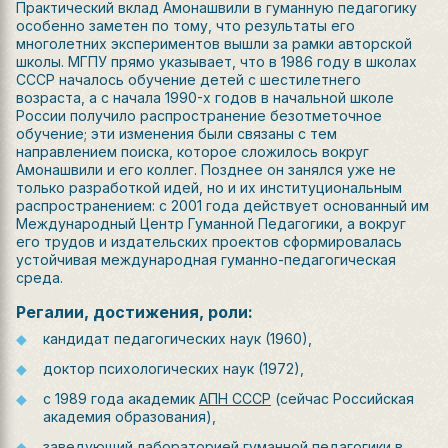
Практический вклад Амонашвили в гуманную педагогику
особенно заметен по тому, что результаты его
многолетних экспериментов вышли за рамки авторской
школы. МГПУ прямо указывает, что в 1986 году в школах
СССР началось обучение детей с шестилетнего
возраста, а с начала 1990-х годов в начальной школе
России получило распространение безотметочное
обучение; эти изменения были связаны с тем
направлением поиска, которое сложилось вокруг
Амонашвили и его коллег. Позднее он занялся уже не
только разработкой идей, но и их институциональным
распространением: с 2001 года действует основанный им
Международный Центр Гуманной Педагогики, а вокруг
его трудов и издательских проектов сформировалась
устойчивая международная гуманно-педагогическая
среда.
Регалии, достижения, роли:
кандидат педагогических наук (1960),
доктор психологических наук (1972),
с 1989 года академик
АПН СССР
(сейчас Российская
академия образования),
заведующий лабораторией гуманной педагогики в