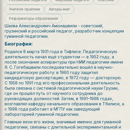
Учителя-практики
Авторы книг
Реформаторы образования
Шалва Александрович Амонашвили - советский,
грузинский и российский педагог, разработчик концепции
гуманной педагогики.
Биография:
Родился 8 марта 1931 года в Тифлисе. Педагогическую
деятельность начал ещё студентом — в 1952 году, а
после окончания аспирантуры при НИИ педагогики имени
Я. С. Гогебашвили последовательно вошёл в научно-
педагогическую работу: в 1960 году защитил
кандидатскую диссертацию, в 1972 году — докторскую.
С 1958 по 1991 год его профессиональная деятельность
была связана с системой педагогической науки Грузии,
где он прошёл путь от научного сотрудника до
руководящих должностей. Затем, в 1991–1998 годах,
возглавлял кафедру начального образования в Тбилиси, а
с 1998 года работает в МГПУ как заведующий
лабораторией гуманной педагогики.
Главные вехи его жизни, значимые именно для гуманной
педагогики, связаны с длительной экспериментальной и