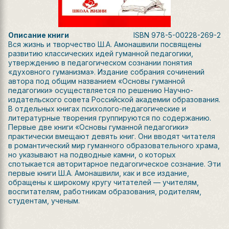
Описание книги
ISBN
978-5-00228-269-2
Вся жизнь и творчество Ш.А. Амонашвили посвящены
развитию классических идей гуманной педагогики,
утверждению в педагогическом сознании понятия
«духовного гуманизма». Издание собрания сочинений
автора под общим названием «Основы гуманной
педагогики» осуществляется по решению Научно-
издательского совета Российской академии образования.
В отдельных книгах психолого-педагогические и
литературные творения группируются по содержанию.
Первые две книги «Основы гуманной педагогики»
практически вмещают девять книг. Они вводят читателя
в романтический мир гуманного образовательного храма,
но указывают на подводные камни, о которых
спотыкается авторитарное педагогическое сознание. Эти
первые книги Ш.А. Амонашвили, как и все издание,
обращены к широкому кругу читателей — учителям,
воспитателям, работникам образования, родителям,
студентам, ученым.