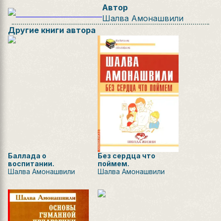
Автор
Шалва Амонашвили
Другие книги автора
Баллада о
Без сердца что
воспитании.
поймем.
Шалва Амонашвили
Шалва Амонашвили